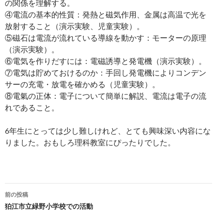
の関係を理解する。
④電流の基本的性質：発熱と磁気作用、金属は高温で光を
放射すること（演示実験、児童実験）。
⑤磁石は電流が流れている導線を動かす：モーターの原理
（演示実験）。
⑥電気を作りだすには：電磁誘導と発電機（演示実験）。
⑦電気は貯めておけるのか：手回し発電機によりコンデン
サーの充電・放電を確かめる（児童実験）。
⑧電氣の正体：電子について簡単に解説、電流は電子の流
れであること。
6年生にとっては少し難しけれど、とても興味深い内容にな
りました。おもしろ理科教室にぴったりでした。
投
前の投稿
稿
狛江市立緑野小学校での活動