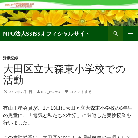
コ
ン
テ
ン
検
ツ
NPO法人SSISSオフィシャルサイト
索
へ
メインメ
ス
ニュー
キ
活動記録
ッ
大田区立大森東小学校での
プ
活動
2017年2月4日
RIJI_KOHO
コメントする
有山正孝会員が、1月13日に大田区立大森東小学校の6年生
の児童に、「電気と私たちの生活」に関連した実験授業を
行いました。
この実験授業は、大田区のおもしろ理科教室の一環として