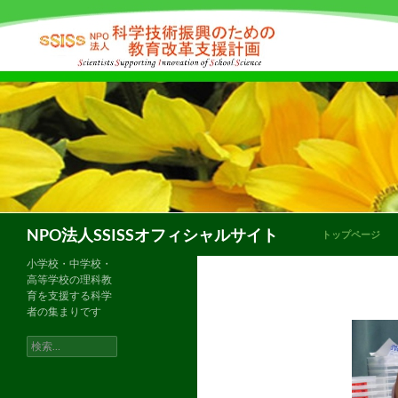
コ
ン
テ
ン
ツ
へ
ス
キ
ッ
プ
検
NPO法人SSISSオフィシャルサイト
トップページ
索
小学校・中学校・
高等学校の理科教
育を支援する科学
者の集まりです
トップペー
検
索: