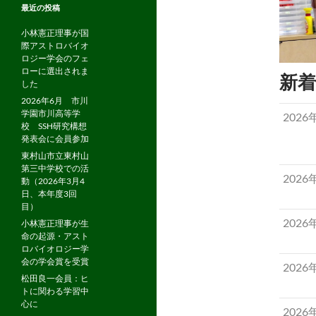
最近の投稿
小林憲正理事が国
際アストロバイオ
ロジー学会のフェ
ローに選出されま
新着
した
2026年6月 市川
学園市川高等学
2026
校 SSH研究構想
発表会に会員参加
東村山市立東村山
第三中学校での活
2026
動（2026年3月4
日、本年度3回
目）
2026
小林憲正理事が生
命の起源・アスト
ロバイオロジー学
会の学会賞を受賞
2026
松田良一会員：ヒ
トに関わる学習中
心に
2026