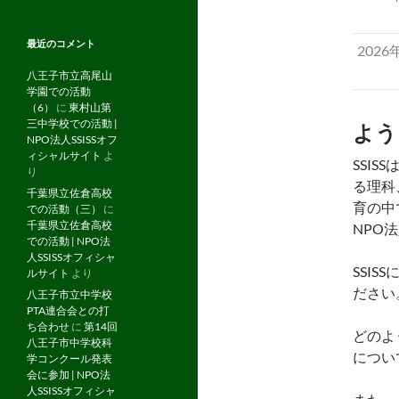
最近のコメント
2026
八王子市立高尾山
学園での活動
（6）
に
東村山第
三中学校での活動 |
よう
NPO法人SSISSオフ
ィシャルサイト
よ
SSI
り
る理科
千葉県立佐倉高校
育の中
での活動（三）
に
千葉県立佐倉高校
NPO
での活動 | NPO法
人SSISSオフィシャ
SSI
ルサイト
より
ださい
八王子市立中学校
PTA連合会との打
ち合わせ
に
第14回
どのよ
八王子市中学校科
につい
学コンクール発表
会に参加 | NPO法
人SSISSオフィシャ