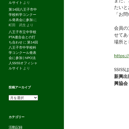
また、
ルサイト
より
たいと
第14回八王子市中
「お問
学校科学コンクー
ル発表会に参加
に
町田 武生
より
会員の
八王子市立中学校
せてあ
PTA連合会との打
場所と
ち合わせ
に
第14回
八王子市中学校科
学コンクール発表
https:
会に参加 | NPO法
人SSISSオフィシャ
ルサイト
より
SSI
新興出
興協会
投稿アーカイブ
投
稿
ア
ー
カテゴリー
カ
イ
活動記録
ブ