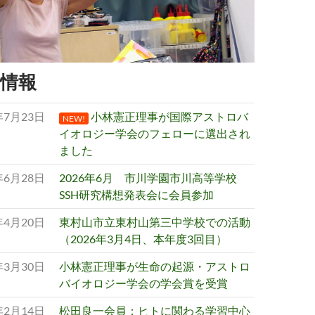
情報
年7月23日
小林憲正理事が国際アストロバ
NEW!
イオロジー学会のフェローに選出され
ました
年6月28日
2026年6月 市川学園市川高等学校
SSH研究構想発表会に会員参加
年4月20日
東村山市立東村山第三中学校での活動
（2026年3月4日、本年度3回目）
年3月30日
小林憲正理事が生命の起源・アストロ
バイオロジー学会の学会賞を受賞
年2月14日
松田良一会員：ヒトに関わる学習中心