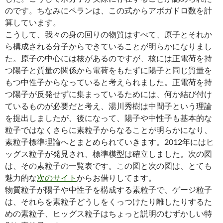
のです。ちなみにペランは、この式からアボガドロ数を計
算しています。
こうして、我々の身の回りの物質はすべて、原子とそれか
ら構成される分子からできていることが明らかになりまし
た。原子の中心には核があるのですが、核には正電荷を持
つ陽子と質量の関係から電荷をもたずに陽子と同じ質量を
もつ中性子からなっていると考えられました。正電荷を持
つ陽子が反発せずに集まっているためには、何か結び付け
ているものが必要だと考え、湯川秀樹は中間子という理論
を提出しましたが、後になって、陽子や中性子も基本的な
粒子ではなくさらに素粒子からなることが明らかになり、
素粒子標準理論へとまとめられていきます。2012年にはヒ
ッグス粒子が発見され、標準模型は確立しました。次の図
は、その素粒子の一覧表です。この図と次の図は、とても
魅力的な
次のサイト
からお借りしてます。
物質粒子が陽子や中性子を構成する素粒子で、ゲージ粒子
は、それらを素粒子どうしをくっつけたり離したりするた
めの素粒子、ヒッグス粒子はちょっと説明のむずかしい特