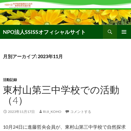
コ
ン
テ
ン
検
ツ
NPO法人SSISSオフィシャルサイト
索
へ
メインメ
ス
ニュー
キ
月別アーカイブ: 2023年11月
ッ
プ
活動記録
東村山第三中学校での活動
（4）
2023年11月17日
RIJI_KOHO
コメントする
10月24日に進藤哲央会員が、東村山第三中学校で自然探求