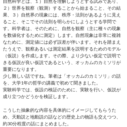
自然科学とは、１）自然を理解しようとする試みであり、
２）世界を観察（観測）することから始まること、その結
果、３）自然界の現象には、秩序・法則があるように見え
ること、そこでその法則を明らかにしようとする学問で
す。科学者は、そのために、自然を観察（主に種々の現象
を数値化するために測定）します。自然現象は非常に複雑
なために、測定値には必ず誤差が伴います。それを踏まえ
たうえで、観察あるいは測定結果を説明するためのモデル
（仮説）を作成します。その際、より少ない仮定で説明で
きる仮説が良い仮説であるという、オッカムのカミソリが
重要になります。
少し難しい話ですね。筆者は「オッカムのカミソリ」の話
を、大学1年の哲学の講義で初めて聞きました。
実験科学では、仮設の検証のために、実験を行い、仮説が
成り立つかどうかを検証します。
こうした抽象的な内容を具体的にイメージしてもらうた
め、天動説と地動説の話などの歴史上の物語も交えつつ、
約30分程度の話にまとめました。