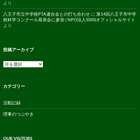
より
八王子市立中学校PTA連合会との打ち合わせ
に
第14回八王子市中学
校科学コンクール発表会に参加 | NPO法人SSISSオフィシャルサイト
より
投稿アーカイブ
投
稿
ア
ー
カ
カテゴリー
イ
ブ
活動記録
理事のつぶやき
OUR VISITORS