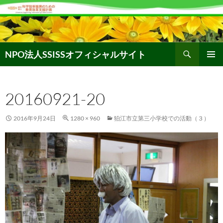
コ
ン
テ
ン
検
ツ
NPO法人SSISSオフィシャルサイト
索
へ
メインメ
ス
ニュー
キ
20160921-20
ッ
プ
2016年9月24日
1280 × 960
狛江市立第三小学校での活動（３）