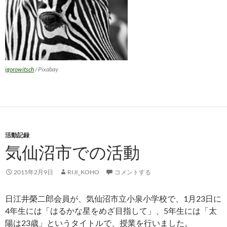
igorowitsch
/ Pixabay
活動記録
気仙沼市での活動
2015年2月9日
RIJI_KOHO
コメントする
日江井榮二郎会員が、気仙沼市立小泉小学校で、1月23日に
4年生には「はるかな星をめざ目指して」、5年生には「太
陽は23歳」というタイトルで、授業を行いました。