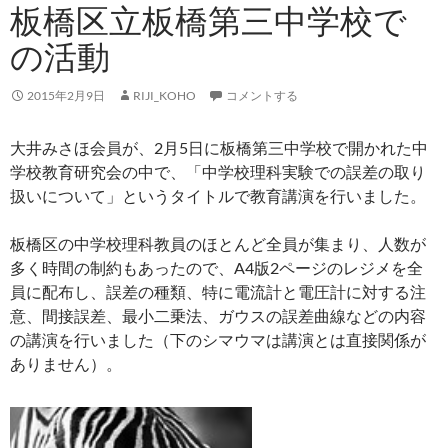
板橋区立板橋第三中学校で
の活動
2015年2月9日
RIJI_KOHO
コメントする
大井みさほ会員が、2月5日に板橋第三中学校で開かれた中
学校教育研究会の中で、「中学校理科実験での誤差の取り
扱いについて」というタイトルで教育講演を行いました。
板橋区の中学校理科教員のほとんど全員が集まり、人数が
多く時間の制約もあったので、A4版2ページのレジメを全
員に配布し、誤差の種類、特に電流計と電圧計に対する注
意、間接誤差、最小二乗法、ガウスの誤差曲線などの内容
の講演を行いました（下のシマウマは講演とは直接関係が
ありません）。