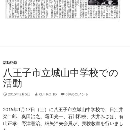
活動記録
八王子市立城山中学校での
活動
2015年2月5日
RIJI_KOHO
3件のコメント
2015年1月17日（土）に八王子市立城山中学校で、日江井
榮二郎、奥田治之、霜田光一、石川和枝、大井みさほ、有
山正孝、野津憲治、細矢治夫会員が、実験教室を行いまし