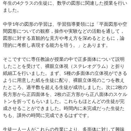
年生の4クラスの生徒に、数学の図形に関連した授業を行い
ました。
中学1年の図形の学習は、学習指導要領には「平面図形や空
間図形についての観察，操作や実験などの活動を通して，
図形に対する直観的な見方や考え方を深めるとともに，論
理的に考察し表現する能力を培う。」とあります。
そこですでに専任教諭が授業の中で正多面体について説明
したことを受けて、裸眼立体視（ステレオグラム）と折り
紙細工を行いました。まず、5種の多面体の立体視ができる
ように用意した紙を生徒に配り、裸眼立体視のこつを教え
たところ、過半数を超える生徒が成功しました。次に2枚の
長方形から正四面体を、2枚の正方形から正八面体のスケル
トンを折ってもらいました。これらもほとんどの生徒が完
成させることができました。時間内に未完成だった生徒た
ちも、課外の時間に完成できるはずです。
生徒一人一人がこれらの作業により、多面体に対して興味