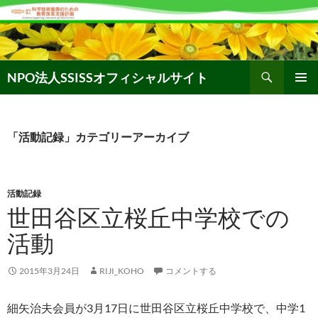
コ
ン
テ
ン
検
ツ
NPO法人SSISSオフィシャルサイト
索
へ
メインメ
ス
ニュー
キ
「活動記録」カテゴリーアーカイブ
ッ
プ
活動記録
世田谷区立桜丘中学校での
活動
2015年3月24日
RIJI_KOHO
コメントする
細矢治夫会員が3月17日に世田谷区立桜丘中学校で、中学1