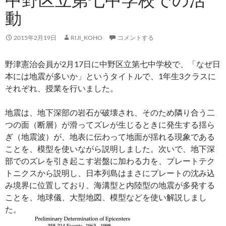
動
2015年2月19日
RIJI_KOHO
コメントする
野津憲治会員が2月17日に中野区立第七中学校で、「なぜ日
本には地震が多いか」というタイトルで、1年生3クラスに
それぞれ、授業を行いました。
地震は、地下深部の岩石が破壊され、そのため隣り合う二
つの面（断層）が滑ってズレが生じるときに発生する揺ら
ぎ（地震波）が、地表に伝わって地面が揺れる現象である
ことを、模型を使いながら説明しました。次いで、地下深
部でのズレを引き起こす岩盤に加わる力を、プレートテク
トニクスから説明し、日本列島はまさにプレートの沈み込
み境界に位置しており、海溝型と内陸型の地震が多発する
ことを、地球儀、大型地図、模型などを使い解説しまし
た。