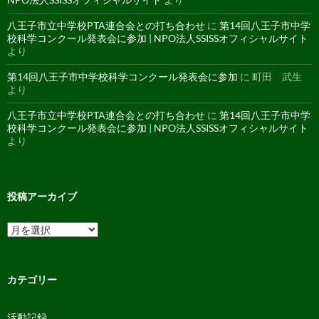
八王子市立中学校PTA連合会との打ち合わせ
に
第14回八王子市中学
校科学コンクール発表会に参加 | NPO法人SSISSオフィシャルサイト
より
第14回八王子市中学校科学コンクール発表会に参加
に
町田 武生
より
八王子市立中学校PTA連合会との打ち合わせ
に
第14回八王子市中学
校科学コンクール発表会に参加 | NPO法人SSISSオフィシャルサイト
より
投稿アーカイブ
投
稿
ア
ー
カ
カテゴリー
イ
ブ
活動記録