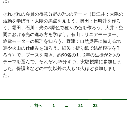
た。
それぞれの会員の得意分野の7つのテーマ（日江井：太陽の
活動を学ぼう・太陽の黒点を見よう。奥田：日時計を作ろ
う。霜田、石川：光の3原色で種々の色を作ろう。大井：空
間における光の進み方を学ぼう。有山：リニアモーター、
静電モーターの原理を知ろう。野津：自然災害に備える地
震や火山の仕組みを知ろう。細矢：折り紙で結晶模型を作
ろう）で、ブースを開き、約90名の1，2年の生徒が2つの
テーマを選んで、それぞれ45分ずつ、実験授業に参加しま
した。保護者などの生徒以外の人も10人ほど参加しまし
た。
投
← 前へ
1
…
21
22
稿
ナ