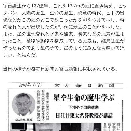
宇宙誕生から137億年、これを13.7ｍの紐に置き換え、ビッ
グバン、太陽の誕生、生命の誕生、恐竜の時代、ヒトの出
現などがこの紐のどこで起こったかを印をつけて示し、時
の流れと人が出現したのがいかに最近のことかを示した。
また、星の世代交代と水素や酸素、炭素などの元素が生ま
れたこと、植物や動物を構成している元素も、結局は星が
作ったものであり星の子で、星のようにみんなも輝いてほ
しい、と結んだ。
当日の様子が都毎日新聞と宮古新報に掲載されている。