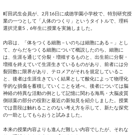
町田武生会員が、2月16日に成徳学園小学校で、特別研究授
業の一つとして「人体のつくり」というタイトルで、理科
選択児童5，6年生に授業を実施しました。
内容は、「体をつくる細胞－いのちは細胞にある－」とし
て、からだをつくる細胞について概説したのち、細胞に
は、生涯を通じて分裂・増殖するものと、出生前に分裂・
増殖を終えていて生涯生きているものがあり、前者には分
裂回数に限界があり、テロメアがそれを規定しているこ
と、後者は生涯生きていく結果として酸化によって物理化
学的な損傷を蓄積していくことを述べ、後者については脳
神経の特異な活動の例として記憶に関わる海馬・大脳皮質
側頭葉の部分の役割と最近の新知見を紹介しました。授業
では普段は触れることのない考え方を示して、新たな探究
の一助としてもらおうと試みました。
本来の授業内容よりも進んだ難しい内容でしたが、それな