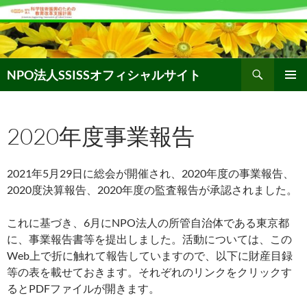
コ
ン
テ
ン
検
ツ
NPO法人SSISSオフィシャルサイト
索
へ
メインメ
ス
ニュー
キ
2020年度事業報告
ッ
プ
2021年5月29日に総会が開催され、2020年度の事業報告、
2020度決算報告、2020年度の監査報告が承認されました。
これに基づき、6月にNPO法人の所管自治体である東京都
に、事業報告書等を提出しました。活動については、この
Web上で折に触れて報告していますので、以下に財産目録
等の表を載せておきます。それぞれのリンクをクリックす
るとPDFファイルが開きます。