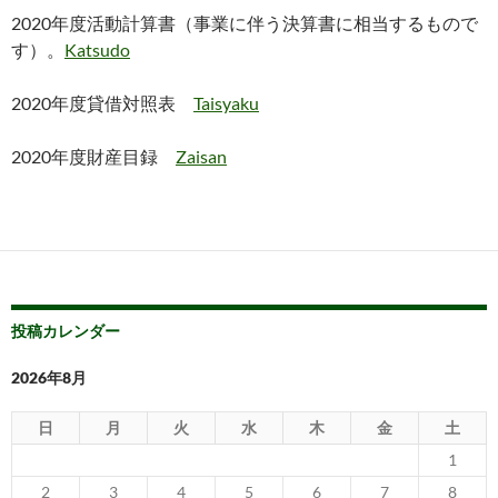
2020年度活動計算書（事業に伴う決算書に相当するもので
す）。
Katsudo
2020年度貸借対照表
Taisyaku
2020年度財産目録
Zaisan
投稿カレンダー
2026年8月
日
月
火
水
木
金
土
1
2
3
4
5
6
7
8