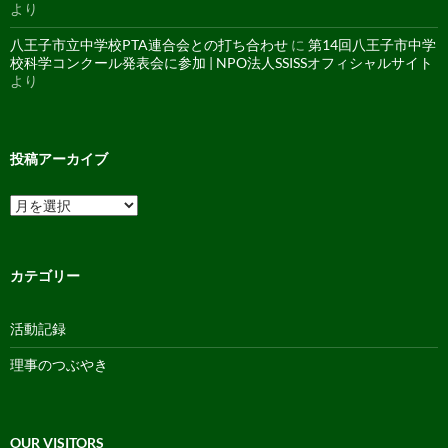
より
八王子市立中学校PTA連合会との打ち合わせ
に
第14回八王子市中学
校科学コンクール発表会に参加 | NPO法人SSISSオフィシャルサイト
より
投稿アーカイブ
投
稿
ア
ー
カ
カテゴリー
イ
ブ
活動記録
理事のつぶやき
OUR VISITORS