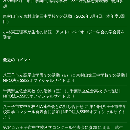
2026年6月 市川学園市川高等学校 SSH研究構想発表会に会員参
加
東村山市立東村山第三中学校での活動（2026年3月4日、本年度3回
目）
小林憲正理事が生命の起源・アストロバイオロジー学会の学会賞を
受賞
最近のコメント
八王子市立高尾山学園での活動（6）
に
東村山第三中学校での活動 |
NPO法人SSISSオフィシャルサイト
より
千葉県立佐倉高校での活動（三）
に
千葉県立佐倉高校での活動 |
NPO法人SSISSオフィシャルサイト
より
八王子市立中学校PTA連合会との打ち合わせ
に
第14回八王子市中学
校科学コンクール発表会に参加 | NPO法人SSISSオフィシャルサイト
より
第14回八王子市中学校科学コンクール発表会に参加
に
町田 武生