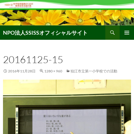
コ
ン
テ
ン
検
ツ
NPO法人SSISSオフィシャルサイト
索
へ
メインメ
ス
ニュー
キ
20161125-15
ッ
プ
2016年11月28日
1280 × 960
狛江市立第一小学校での活動